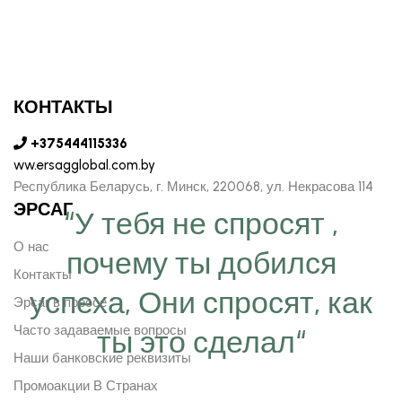
КОНТАКТЫ
+375444115336
ww.ersagglobal.com.by
Республика Беларусь, г. Минск, 220068, ул. Некрасова 114
ЭРСАГ
“У тебя не спросят ,
О нас
почему ты добился
Контакты
успеха, Они спросят, как
Эрсаг в прессе
Часто задаваемые вопросы
ты это сделал“
Наши банковские реквизиты
Промоакции В Странах