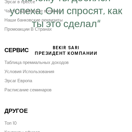
Эрсаг в прессе
успеха, Они спросят, как
Часто задаваемые вопросы
Наши банковские реквизиты
ты это сделал“
Промоакции В Странах
BEKIR SARI
СЕРВИС
ПРЕЗИДЕНТ КОМПАНИИ
Таблица премиальных доходов
Условия Использования
Эрсаг Европа
Расписание семинаров
ДРУГОЕ
Топ 10