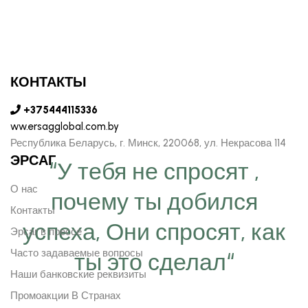
КОНТАКТЫ
+375444115336
ww.ersagglobal.com.by
Республика Беларусь, г. Минск, 220068, ул. Некрасова 114
ЭРСАГ
“У тебя не спросят ,
О нас
почему ты добился
Контакты
успеха, Они спросят, как
Эрсаг в прессе
Часто задаваемые вопросы
ты это сделал“
Наши банковские реквизиты
Промоакции В Странах