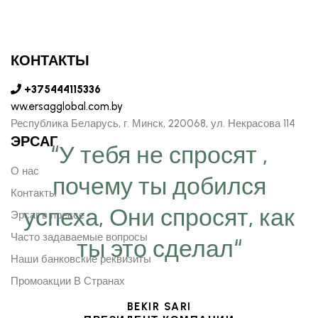
КОНТАКТЫ
+375444115336
ww.ersagglobal.com.by
Республика Беларусь, г. Минск, 220068, ул. Некрасова 114
ЭРСАГ
“У тебя не спросят ,
О нас
почему ты добился
Контакты
успеха, Они спросят, как
Эрсаг в прессе
Часто задаваемые вопросы
ты это сделал“
Наши банковские реквизиты
Промоакции В Странах
BEKIR SARI