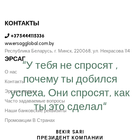
КОНТАКТЫ
+375444115336
ww.ersagglobal.com.by
Республика Беларусь, г. Минск, 220068, ул. Некрасова 114
ЭРСАГ
“У тебя не спросят ,
О нас
почему ты добился
Контакты
успеха, Они спросят, как
Эрсаг в прессе
Часто задаваемые вопросы
ты это сделал“
Наши банковские реквизиты
Промоакции В Странах
BEKIR SARI
ПРЕЗИДЕНТ КОМПАНИИ