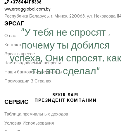
+375444115336
ww.ersagglobal.com.by
Республика Беларусь, г. Минск, 220068, ул. Некрасова 114
ЭРСАГ
“У тебя не спросят ,
О нас
почему ты добился
Контакты
Эрсаг в прессе
успеха, Они спросят, как
Часто задаваемые вопросы
ты это сделал“
Наши банковские реквизиты
Промоакции В Странах
BEKIR SARI
ПРЕЗИДЕНТ КОМПАНИИ
СЕРВИС
Таблица премиальных доходов
Условия Использования