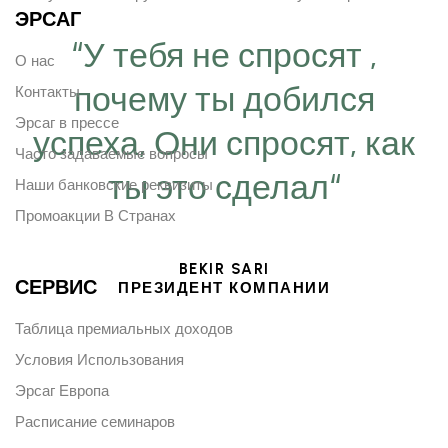
ЭРСАГ
“У тебя не спросят ,
О нас
почему ты добился
Контакты
Эрсаг в прессе
успеха, Они спросят, как
Часто задаваемые вопросы
ты это сделал“
Наши банковские реквизиты
Промоакции В Странах
BEKIR SARI
СЕРВИС
ПРЕЗИДЕНТ КОМПАНИИ
Таблица премиальных доходов
Условия Использования
Эрсаг Европа
Расписание семинаров