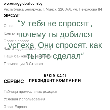
ww.ersagglobal.com.by
Республика Беларусь, г. Минск, 220068, ул. Некрасова 114
ЭРСАГ
“У тебя не спросят ,
О нас
почему ты добился
Контакты
Эрсаг в прессе
успеха, Они спросят, как
Часто задаваемые вопросы
ты это сделал“
Наши банковские реквизиты
Промоакции В Странах
BEKIR SARI
СЕРВИС
ПРЕЗИДЕНТ КОМПАНИИ
Таблица премиальных доходов
Условия Использования
Эрсаг Европа