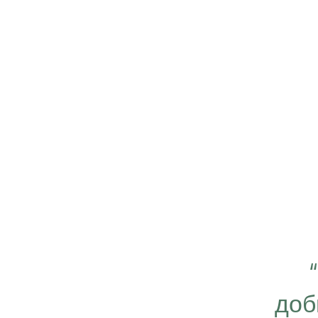
 важно работать ещё
ергичнее, передавая
доб