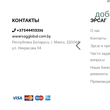
 важно работать ещё
ергичнее, передавая
доб
КОНТАКТЫ
ЭРСАГ
безграничную веру в
+375444115336
ую компанию Эрсаг"
О нас
ww.ersagglobal.com.by
Контакты
Республика Беларусь, г. Минск, 220068,
Эрсаг в пр
ул. Некрасова 114
ОЛЬФ ПЕЧЕНИЦЫН
Часто зад
ЬНЫЙ ДИРЕКТОР РОССИИ
вопросы
Наши банк
реквизиты
Промоакци