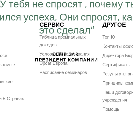
“У тебя не спросят , почему т
ился успеха, Они спросят, ка
СЕРВИС
ДРУГОЕ
это сделал“
Таблица премиальных
Топ 10
доходов
Контакты офи
Условия Использования
BEKIR SARI
ессе
Директора Бю
ПРЕЗИДЕНТ КОМПАНИИ
Эрсаг Европа
аваемые
Сертификаты
Расписание семинаров
Результаты ан
овские
Принципы ком
Наши договор
и В Странах
учреждения
Помощь